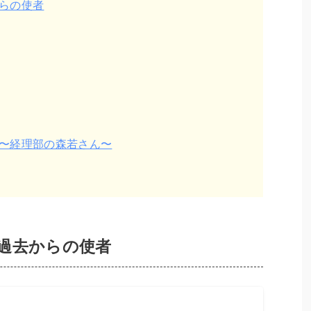
らの使者
〜経理部の森若さん〜
過去からの使者