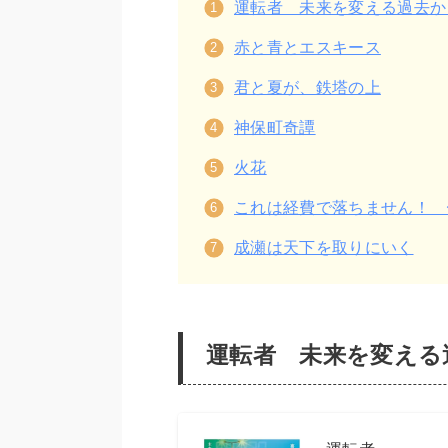
運転者 未来を変える過去か
赤と青とエスキース
君と夏が、鉄塔の上
神保町奇譚
火花
これは経費で落ちません！ 
成瀬は天下を取りにいく
運転者 未来を変える