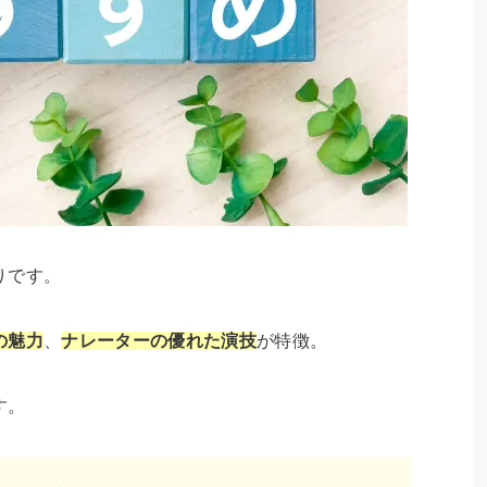
りです。
の魅力
、
ナレーターの優れた演技
が特徴。
す。