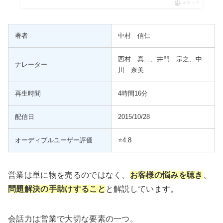
ポチップ
著者
中村 信仁
西村 真二、井門 宗之、中
ナレーター
川 奈美
再生時間
4時間16分
配信日
2015/10/28
オーディブルユーザー評価
⭐️4.8
営業は単に物を売るのではなく、
お客様の悩みを聴き
、
問題解決の手助けすること
と解説しています。
会話力は営業で大切な要素の一つ。