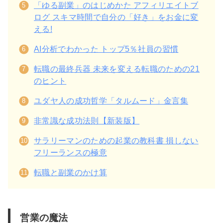
「ゆる副業」のはじめかた アフィリエイトブ
ログ スキマ時間で自分の「好き」をお金に変
える!
AI分析でわかった トップ5％社員の習慣
転職の最終兵器 未来を変える転職のための21
のヒント
ユダヤ人の成功哲学「タルムード」金言集
非常識な成功法則【新装版】
サラリーマンのための起業の教科書 損しない
フリーランスの極意
転職と副業のかけ算
営業の魔法